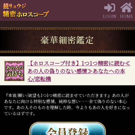
LOGIN
HOME
【ホロスコープ付き】1つ1つ精密に読む≪
あの人の偽りのない感情≫あなたへの本
心/恋転機
『本音/願い/欲望も1つ1つ精密に読ませていただきます』あの人が
あなたに向ける特別な感情、純粋な想い……全て偽りのない本心
です。あの人そのものを理解した時、今よりもあの人を好きになっ
ているはずです。