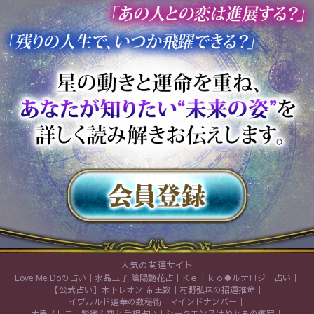
人気の関連サイト
Love Me Doの占い
水晶玉子 陰陽艶花占
Ｋｅｉｋｏ◆ルナロジー占い
【公式占い】木下レオン 帝王数
村野弘味の招運推命
イヴルルド遙華の数秘術 マインドナンバー
大串ノリコ 紫微斗数と手相占い
シークエンスはやともの鑑定