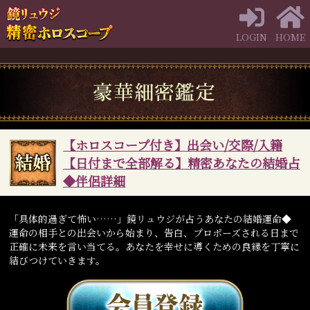
LOGIN
HOME
【ホロスコープ付き】出会い/交際/入籍
【日付まで全部解る】精密あなたの結婚占
◆伴侶詳細
「具体的過ぎて怖い……」鏡リュウジが占うあなたの結婚運命◆
運命の相手との出会いから始まり、告白、プロポーズされる日まで
正確に未来を言い当てる。あなたを幸せに導くための良縁を丁寧に
結びつけていきます。