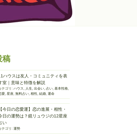
投稿
11ハウスは友人・コミュニティを表
す室｜意味と特徴を解説
カテゴリ:
ハウス
,
人生
,
出会い
,
占い
,
基本性格
,
恋愛
,
星座
,
無料占い
,
相性
,
結婚
,
運命
【今日の恋愛運】恋の進展・相性・
今日の運勢は？鏡リュウジの12星座
占い
カテゴリ:
運勢