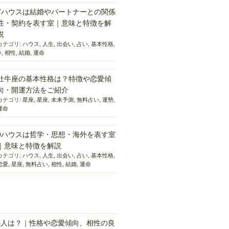
7ハウスは結婚やパートナーとの関係
性・契約を表す室｜意味と特徴を解
説
カテゴリ:
ハウス
,
人生
,
出会い
,
占い
,
基本性格
,
い
,
相性
,
結婚
,
運命
牡牛座の基本性格は？特徴や恋愛傾
向・開運方法をご紹介
カテゴリ:
星座
,
星座
,
未来予測
,
無料占い
,
運勢
,
運命
9ハウスは哲学・思想・海外を表す室
｜意味と特徴を解説
カテゴリ:
ハウス
,
人生
,
出会い
,
占い
,
基本性格
,
恋愛
,
星座
,
無料占い
,
相性
,
結婚
,
運命
の人は？｜性格や恋愛傾向、相性の良