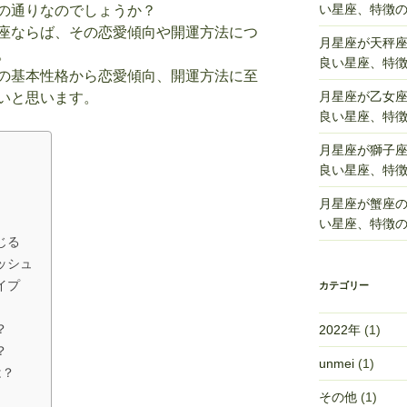
い星座、特徴
の通りなのでしょうか？
座ならば、その恋愛傾向や開運方法につ
月星座が天秤
。
良い星座、特
の基本性格から恋愛傾向、開運方法に至
月星座が乙女
いと思います。
良い星座、特
月星座が獅子
良い星座、特
月星座が蟹座
い星座、特徴
じる
ッシュ
イプ
カテゴリー
？
2022年
(1)
？
unmei
(1)
は？
その他
(1)