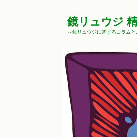
コ
ン
テ
鏡リュウジ 
ン
～鏡リュウジに関するコラムと
ツ
へ
ス
キ
ッ
プ