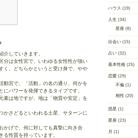
！
ハウス
(19)
ラ
人生
(34)
星座
(8)
ら
出会い
(15)
占い
(32)
紹介していきます。
区分は女性宮で、いわゆる女性性が強い
基本性格
(25)
すく、どちらかというと受け身で、やや
恋愛
(29)
活動宮で、「活動」の名の通り、何かを
不倫
(1)
とにパワーを発揮できるタイプです。
相性
(20)
元素は地ですが、地は「物質や安定」を
惑星
(1)
つかさどるといわれる土星、サターンに
星座
(23)
おかげで、何に対しても真摯に向き合
月
(1)
きる性質を持っています。