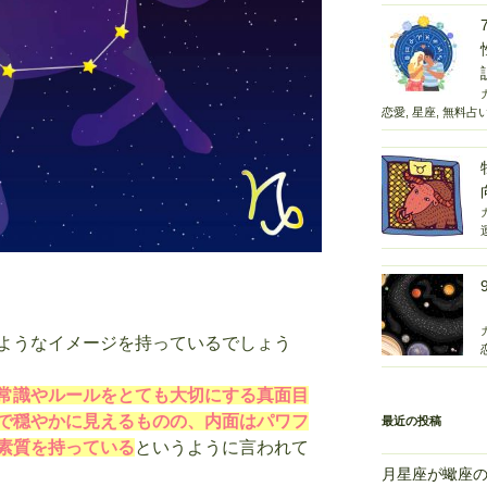
恋愛
,
星座
,
無料占
ようなイメージを持っているでしょう
常識やルールをとても大切にする真面目
で穏やかに見えるものの、内面はパワフ
最近の投稿
素質を持っている
というように言われて
月星座が蠍座