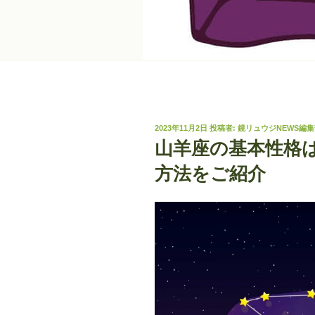
投
2023年11月2日
投稿者:
鏡リュウジNEWS編集
稿
山羊座の基本性格
日:
方法をご紹介