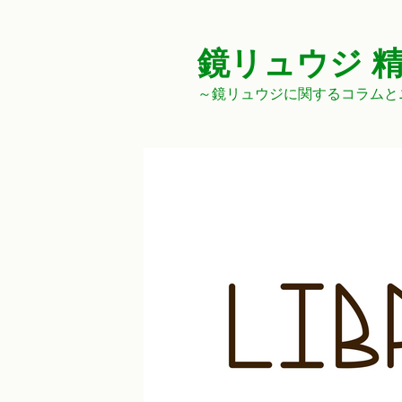
コ
ン
テ
鏡リュウジ 
ン
～鏡リュウジに関するコラムと
ツ
へ
ス
キ
ッ
プ