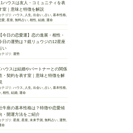
11ハウスは友人・コミュニティを表
す室｜意味と特徴を解説
カテゴリ:
ハウス
,
人生
,
出会い
,
占い
,
基本性格
,
恋愛
,
星座
,
無料占い
,
相性
,
結婚
,
運命
【今日の恋愛運】恋の進展・相性・
今日の運勢は？鏡リュウジの12星座
占い
カテゴリ:
運勢
7ハウスは結婚やパートナーとの関係
性・契約を表す室｜意味と特徴を解
説
カテゴリ:
ハウス
,
人生
,
出会い
,
占い
,
基本性格
,
い
,
相性
,
結婚
,
運命
牡牛座の基本性格は？特徴や恋愛傾
向・開運方法をご紹介
カテゴリ:
星座
,
星座
,
未来予測
,
無料占い
,
運勢
,
運命