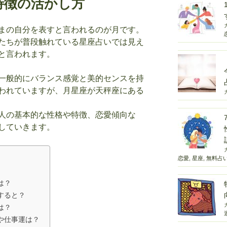
特徴の活かし方
まの自分を表すと言われるのが月です。
たちが普段触れている星座占いでは見え
と言われます。
一般的にバランス感覚と美的センスを持
われていますが、月星座が天秤座にある
人の基本的な性格や特徴、恋愛傾向な
していきます。
恋愛
,
星座
,
無料占
は？
すると？
は？
や仕事運は？