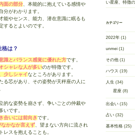
い星座、特徴
内面の部分
、本能的に抱えている感情や
自分がわかります。
才能やセンス、能力、潜在意識に眠るも
カテゴリー
定するとよいのです。
2022年
(1)
性格は？
unmei
(1)
その他
(1)
意識とバランス感覚に優れた方
です。
オシャレな人が多い
のが特徴です。
ハウス
(19)
、少しシャイ
なところがあります。
たる芯があり、その姿勢が天秤座の人に
人生
(34)
。
星座
(8)
立的な姿勢を崩さず、争いごとの仲裁や
出会い
(15)
多いです。
占い
(32)
き合いには前向き
です。
がなかなか言えず
、望まない方向に流され
基本性格
(25)
トレスを抱えることも。