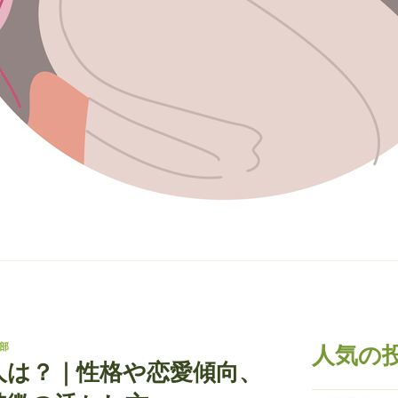
部
人気の
人は？｜性格や恋愛傾向、