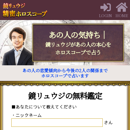
LOGIN
HOME
あの人の気持ち｜
鏡リュウジがあの人の本心を
ホロスコープで占う
あの人の恋愛傾向から今後の2人の関係まで
ホロスコープで占います
鏡リュウジの無料鑑定
■あなたについて教えてください
・ニックネーム
さん