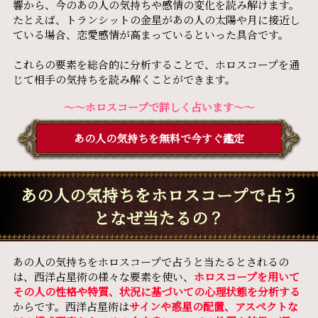
響から、今のあの人の気持ちや感情の変化を読み解けます。
たとえば、トランシットの金星があの人の太陽や月に接近し
ている場合、恋愛感情が高まっているといった具合です。
これらの要素を総合的に分析することで、ホロスコープを通
じて相手の気持ちを読み解くことができます。
〜〜ホロスコープで詳しく占います〜〜
あの人の気持ちを無料で今すぐ鑑定
あの人の気持ちをホロスコープで占う
となぜ当たるの？
あの人の気持ちをホロスコープで占うと当たるとされるの
は、西洋占星術の様々な要素を使い、
ホロスコープを用いて
その人の性格や特質、状況に基づいての心理状態を分析する
からです。西洋占星術は
サインや惑星の配置、アスペクトな