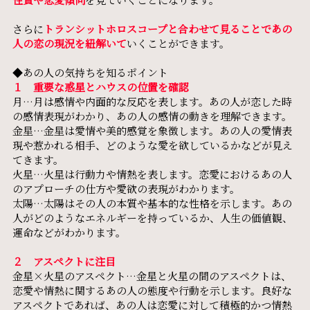
さらに
トランシットホロスコープと合わせて見ることであの
人の恋の現況を紐解いて
いくことができます。
◆あの人の気持ちを知るポイント
１ 重要な惑星とハウスの位置を確認
月…月は感情や内面的な反応を表します。あの人が恋した時
の感情表現がわかり、あの人の感情の動きを理解できます。
金星…金星は愛情や美的感覚を象徴します。あの人の愛情表
現や惹かれる相手、どのような愛を欲しているかなどが見え
てきます。
火星…火星は行動力や情熱を表します。恋愛におけるあの人
のアプローチの仕方や愛欲の表現がわかります。
太陽…太陽はその人の本質や基本的な性格を示します。あの
人がどのようなエネルギーを持っているか、人生の価値観、
運命などがわかります。
２ アスペクトに注目
金星×火星のアスペクト…金星と火星の間のアスペクトは、
恋愛や情熱に関するあの人の態度や行動を示します。良好な
アスペクトであれば、あの人は恋愛に対して積極的かつ情熱