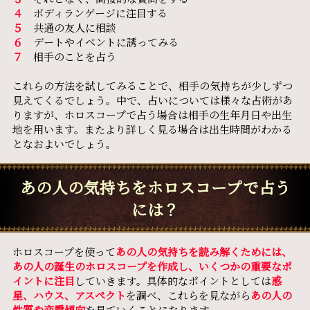
４
ボディランゲージに注目する
５
共通の友人に相談
６
デートやイベントに誘ってみる
７
相手のことを占う
これらの方法を試してみることで、相手の気持ちが少しずつ
見えてくるでしょう。中で、占いについては様々な占術があ
りますが、ホロスコープで占う場合は相手の生年月日や出生
地を用います。またより詳しく見る場合は出生時間がわかる
となおよいでしょう。
あの人の気持ちをホロスコープで占う
には？
ホロスコープを使って
あの人の気持ちを読み解くためには、
あの人の誕生のホロスコープを作成し、いくつかの重要なポ
イントに注目
していきます。具体的なポイントとしては
惑
星、ハウス、アスペクト
を調べ、これらを見ながら
あの人の
性質や恋愛傾向
を見ていくことになります。