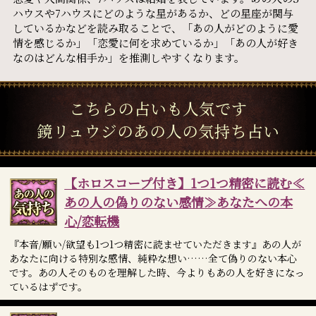
ハウスや7ハウスにどのような星があるか、どの星座が関与
しているかなどを読み取ることで、「あの人がどのように愛
情を感じるか」「恋愛に何を求めているか」「あの人が好き
なのはどんな相手か」を推測しやすくなります。
こちらの占いも人気です
鏡リュウジのあの人の気持ち占い
【ホロスコープ付き】1つ1つ精密に読む≪
あの人の偽りのない感情≫あなたへの本
心/恋転機
『本音/願い/欲望も1つ1つ精密に読ませていただきます』あの人が
あなたに向ける特別な感情、純粋な想い……全て偽りのない本心
です。あの人そのものを理解した時、今よりもあの人を好きになっ
ているはずです。