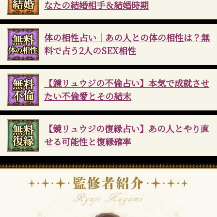
なたの結婚相手＆結婚時期
体の相性占い｜あの人との体の相性は？無
料で占う2人のSEX相性
【鏡リュウジの不倫占い】本気で成就させ
たい不倫愛とその結末
【鏡リュウジの復縁占い】あの人とやり直
せる可能性と復縁確率