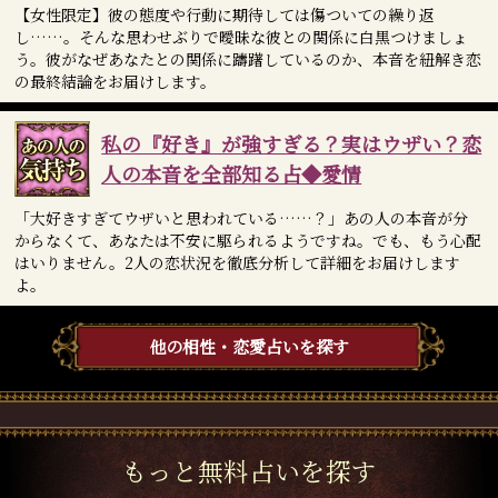
【女性限定】彼の態度や行動に期待しては傷ついての繰り返
し……。そんな思わせぶりで曖昧な彼との関係に白黒つけましょ
う。彼がなぜあなたとの関係に躊躇しているのか、本音を紐解き恋
の最終結論をお届けします。
私の『好き』が強すぎる？実はウザい？恋
人の本音を全部知る占◆愛情
「大好きすぎてウザいと思われている……？」あの人の本音が分
からなくて、あなたは不安に駆られるようですね。でも、もう心配
はいりません。2人の恋状況を徹底分析して詳細をお届けします
よ。
他の相性・恋愛占いを探す
もっと無料占いを探す