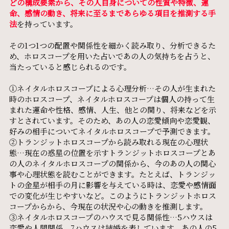
どの構成要素から、その人自身についての性質や特徴、運
命、感情の動き、将来に至るまであらゆる項目を推測する手
法
を持っています。
その1つ1つの配置や関係性を細かく読み取り、分析できるた
め、ホロスコープを用いた占いであの人の気持ちを占うと、
当たっていると感じられるのです。
①ネイタルホロスコープによる心理分析…その人が生まれた
時のホロスコープ、ネイタルホロスコープは個人の持って生
まれた運命や性格、感情、人生、他との関り、将来などを示
すとされています。そのため、あの人の恋愛傾向や恋愛観、
好みの相手についてネイタルホロスコープで予測できます。
②トランジットホロスコープから読み取れる現在の心理状
態…現在の惑星の位置を示すトランジットホロスコープとあ
の人のネイタルホロスコープの関係から、今のあの人の関心
事や心理状態を読むことができます。たとえば、トランジッ
トの金星が相手の月に影響を与えている時は、恋愛や感情面
での変化が生じやすいなど。このようにトランジットホロス
コープからから、今現在の状況や心の動きを推測します。
③ネイタルホロスコープのハウスで見る関係性…5ハウスは
恋愛や人間関係、7ハウスは結婚を表しています。あの人の5