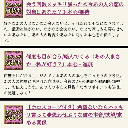
会う回数メッキリ減った≪今あの人の恋の
対象はあなた？≫本心/期待
好きなあの人となかなか会えないと、それだけで不安になりますよ
ね。最近連絡がない、なかなか会えない、などで寂しさを募らせて
いるあなたに、あの人の現況やあなたに対する本心をお伝えしま
す。
何度も目が合う/絡んでくる（あの人まさ
か…私が好き？）本心・進展
何度も目が合うし、絡んでくるあの人の本心をこっそりのぞき見。
あの人の態度に隠された意味や、今後の2人の進展を徹底的に解析
し、お伝えします。あの人の本心を見抜くためのポイントも伝授。
お見逃しなく！
【ホロスコープ付き】希望ないならハッキ
リ言って◆想わせぶりな彼の本音/欲望/求
める関係