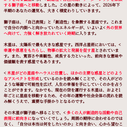
する獅子座へと移動
しました。この星の動きによって、2026年下
半期のあなたの運気も、大きく様変わりしていきます。
獅子座は、「自己表現」と「創造性」を象徴する星座です。これま
で自分の内側へと向かっていたエネルギーが、いよいよ<
外の世界
へ向けて、力強く解き放たれていく時期
に入ります。
木星は、太陽系で最も大きな惑星です。西洋占星術においては、<
幸運や恩恵をもたらし、物事の拡大と発展を促す星
とされていま
す。また、寛容さや楽観性、成長する力といった、前向きな意味や
価値観を表す惑星でもあります。
<
木星がどの星座やハウスに位置し、ほかの主要な惑星とどのよう
なアスペクトを形成
しているのかを読み解くことで、その人がどの
ような場面で可能性を広げ、人生の幸福を手にしていくのかを占う
ことができます。なかでも、現在の空を運行する木星は、およそ1
年ごとに星座を移動するため、その年の運勢や社会全体の流れを読
み解くうえで、重要な手掛かりとなるのです。
その木星が獅子座へ移ることで、<
多くの人が創造的な活動や自己
表現に前向きに
なっていくでしょう。周囲の期待に合わせるのでは
なく、「自分は本当は何をしたいのか」と向き合い、心から望むこ