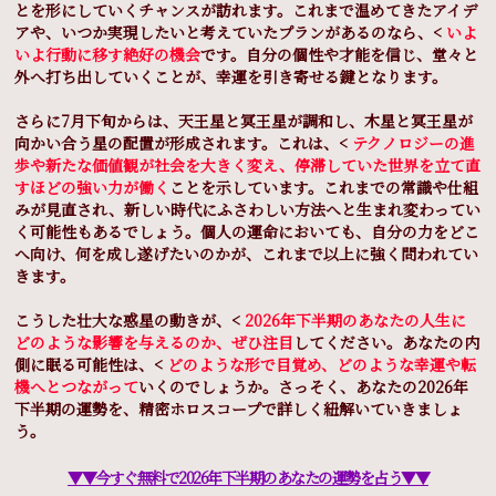
とを形にしていくチャンスが訪れます。これまで温めてきたアイデ
アや、いつか実現したいと考えていたプランがあるのなら、<
いよ
いよ行動に移す絶好の機会
です。自分の個性や才能を信じ、堂々と
外へ打ち出していくことが、幸運を引き寄せる鍵となります。
さらに7月下旬からは、天王星と冥王星が調和し、木星と冥王星が
向かい合う星の配置が形成されます。これは、<
テクノロジーの進
歩や新たな価値観が社会を大きく変え、停滞していた世界を立て直
すほどの強い力が働く
ことを示しています。これまでの常識や仕組
みが見直され、新しい時代にふさわしい方法へと生まれ変わってい
く可能性もあるでしょう。個人の運命においても、自分の力をどこ
へ向け、何を成し遂げたいのかが、これまで以上に強く問われてい
きます。
こうした壮大な惑星の動きが、<
2026年下半期のあなたの人生に
どのような影響を与えるのか、ぜひ注目
してください。あなたの内
側に眠る可能性は、<
どのような形で目覚め、どのような幸運や転
機へとつながって
いくのでしょうか。さっそく、あなたの2026年
下半期の運勢を、精密ホロスコープで詳しく紐解いていきましょ
う。
▼▼今すぐ無料で2026年下半期のあなたの運勢を占う▼▼