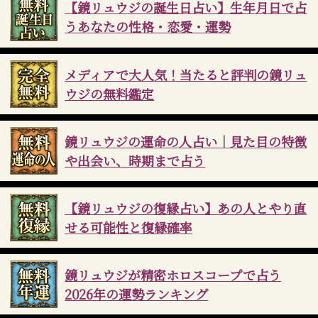
【鏡リュウジの誕生日占い】生年月日で占
うあなたの性格・恋愛・運勢
メディアで大人気！当たると評判の鏡リュ
ウジの無料鑑定
鏡リュウジの運命の人占い｜見た目の特徴
や出会い、時期まで占う
【鏡リュウジの復縁占い】あの人とやり直
せる可能性と復縁確率
鏡リュウジが精密ホロスコープで占う
2026年の運勢ランキング