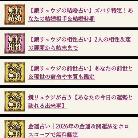
【鏡リュウジの結婚占い】ズバリ特定！あ
なたの結婚相手＆結婚時期
【鏡リュウジの相性占い】2人の相性＆恋
の展開から結末まで
【鏡リュウジの前世占い】あなたの前世と
＆現世の宿命や本質も鑑定
鏡リュウジが占う【あなたの今日の運勢と
訪れる出来事】
金運占い｜2026年の金運＆開運法をホロ
スコープで無料鑑定