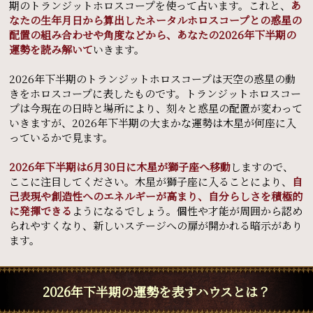
期のトランジットホロスコープを使って占います。これと、
あ
なたの生年月日から算出したネータルホロスコープとの惑星の
配置の組み合わせや角度などから、あなたの2026年下半期の
運勢を読み解いて
いきます。
2026年下半期のトランジットホロスコープは天空の惑星の動
きをホロスコープに表したものです。トランジットホロスコー
プは今現在の日時と場所により、刻々と惑星の配置が変わって
いきますが、2026年下半期の大まかな運勢は木星が何座に入
っているかで見ます。
2026年下半期は6月30日に木星が獅子座へ移動
しますので、
ここに注目してください。木星が獅子座に入ることにより、
自
己表現や創造性へのエネルギーが高まり、自分らしさを積極的
に発揮できる
ようになるでしょう。個性や才能が周囲から認め
られやすくなり、新しいステージへの扉が開かれる暗示があり
ます。
2026年下半期の運勢を表すハウスとは？