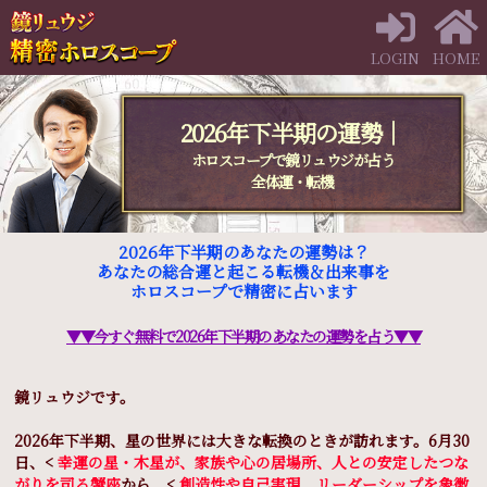
LOGIN
HOME
2026年下半期の運勢｜
ホロスコープで鏡リュウジが占う
全体運・転機
2026年下半期のあなたの運勢は？
あなたの総合運と起こる転機＆出来事を
ホロスコープで精密に占います
▼▼今すぐ無料で2026年下半期のあなたの運勢を占う▼▼
鏡リュウジです。
2026年下半期、星の世界には大きな転換のときが訪れます。6月30
日、<
幸運の星・木星が、家族や心の居場所、人との安定したつな
がりを司る蟹座
から、<
創造性や自己実現、リーダーシップを象徴