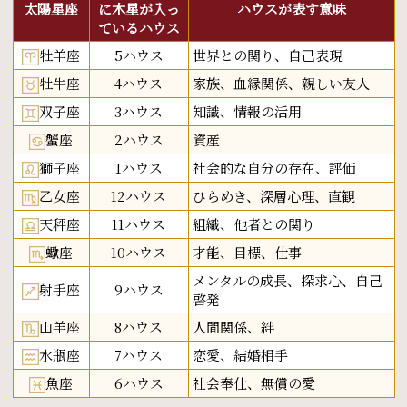
太陽星座
に木星が入っ
ハウスが表す意味
ているハウス
牡羊座
5ハウス
世界との関り、自己表現
牡牛座
4ハウス
家族、血縁関係、親しい友人
双子座
3ハウス
知識、情報の活用
蟹座
2ハウス
資産
獅子座
1ハウス
社会的な自分の存在、評価
乙女座
12ハウス
ひらめき、深層心理、直観
天秤座
11ハウス
組織、他者との関り
蠍座
10ハウス
才能、目標、仕事
メンタルの成長、探求心、自己
射手座
9ハウス
啓発
山羊座
8ハウス
人間関係、絆
水瓶座
7ハウス
恋愛、結婚相手
魚座
6ハウス
社会奉仕、無償の愛