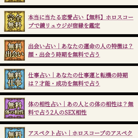
本当に当たる恋愛占い【無料】ホロスコー
プで鏡リュウジが宿縁を鑑定
出会い占い｜あなたの運命の人の特徴は？
顔・出会う時期を無料で占う
仕事占い｜あなたの仕事運と転機の時期
は？才能・成功を無料で占う
体の相性占い｜あの人との体の相性は？無
料で占う2人のSEX相性
アスペクト占い｜ホロスコープのアスペク