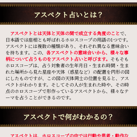
アスペクト占いとは？
アスペクトとは天体と天体の間で成立する角度のこと
で、
日本語では座相とも呼ばれるホロスコープの用語の1つです。
アスペクトには複数の種類があり、それぞれ異なる意味合い
を持ちます。この、
各アスペクトの意味合いから、様々な事
柄について占うものをアスペクト占いと呼びます。
そもそも
ホロスコープは、占う対象者の生年月日・生まれ時間・生ま
れた場所から見た星座や天体（惑星など）の配置を円形の図
にしたものですが、この図の天体同士の位置を見ると、アス
ペクトがわかります。そしてその人が生まれた時や、その時
点のホロスコープで形作っているアスペクトから、様々なテ
ーマを占うことができるのです。
アスペクトで何がわかるの？
アスペクトは、ホロスコープの中では行動や思考・動作な