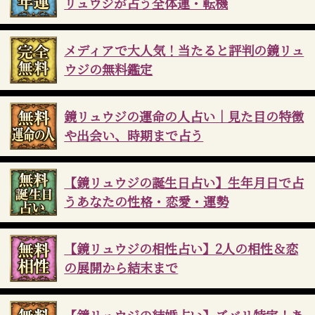
リュウジが占う全体運・転機
メディアで大人気！当たると評判の鏡リュ
ウジの無料鑑定
鏡リュウジの運命の人占い｜見た目の特徴
や出会い、時期まで占う
【鏡リュウジの誕生日占い】生年月日で占
うあなたの性格・恋愛・運勢
【鏡リュウジの相性占い】2人の相性＆恋
の展開から結末まで
【鏡リュウジの結婚占い】ズバリ特定！あ