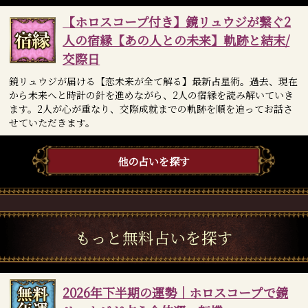
【ホロスコープ付き】鏡リュウジが繋ぐ2
人の宿縁【あの人との未来】軌跡と結末/
交際日
鏡リュウジが届ける【恋未来が全て解る】最新占星術。過去、現在
から未来へと時計の針を進めながら、2人の宿縁を読み解いていき
ます。2人が心が重なり、交際成就までの軌跡を順を追ってお話さ
せていただきます。
他の占いを探す
もっと無料占いを探す
2026年下半期の運勢｜ホロスコープで鏡